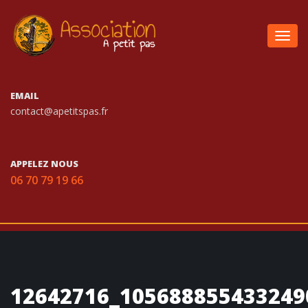
Togg
navig
EMAIL
contact@apetitspas.fr
APPELEZ NOUS
06 70 79 19 66
12642716_105688855433249