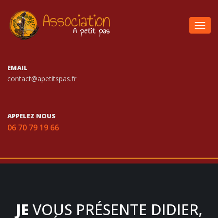
Togg
navig
EMAIL
contact@apetitspas.fr
APPELEZ NOUS
06 70 79 19 66
JE
VOUS PRÉSENTE DIDIER,