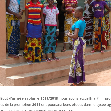
ème
début d’
année scolaire
2017/2018
, nous avons accueilli la 7
pro
ves de la promotion
2011
ont poursuivi leurs études dans le Lycée a
r
BEP
en juin 2017 et poursuivent en
Bac Pro
.