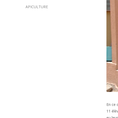
APICULTURE
En ce 
11 élè
eu leu