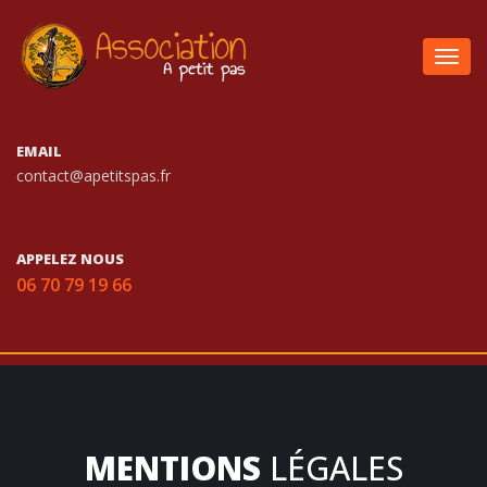
Togg
navig
EMAIL
contact@apetitspas.fr
APPELEZ NOUS
06 70 79 19 66
MENTIONS
LÉGALES