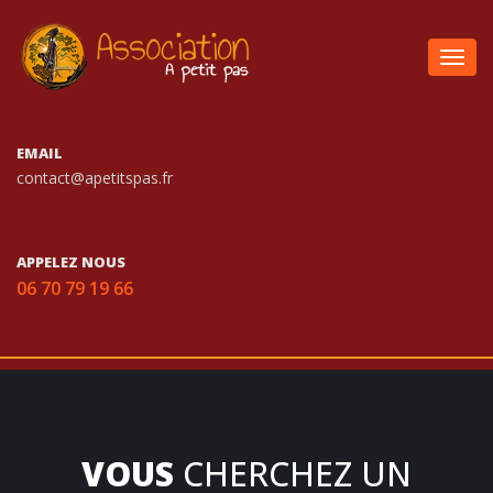
Togg
navig
EMAIL
contact@apetitspas.fr
APPELEZ NOUS
06 70 79 19 66
VOUS
CHERCHEZ UN