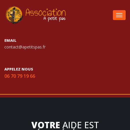
Togg
navig
EMAIL
contact@apetitspas.fr
APPELEZ NOUS
06 70 79 19 66
VOTRE
AIDE EST