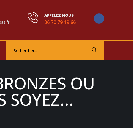
APPELEZ NOUS
06 70 79 19 66
as.fr
BRONZES OU
S SOYEZ…