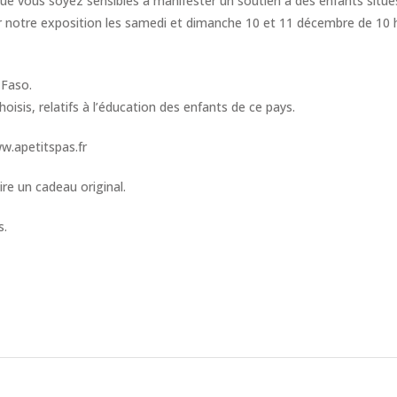
ue vous soyez sensibles à manifester un soutien à des enfants situé
er notre exposition les samedi et dimanche 10 et 11 décembre de 10 h 
 Faso.
hoisis, relatifs à l’éducation des enfants de ce pays.
ww.apetitspas.fr
ire un cadeau original.
s.