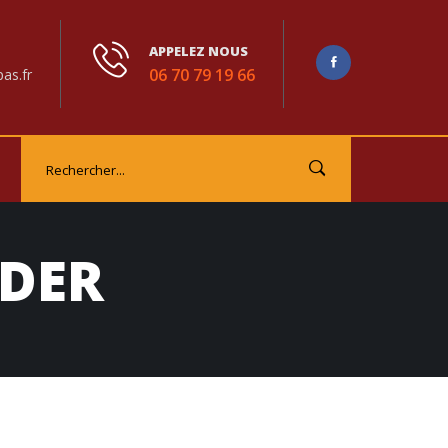
APPELEZ NOUS
06 70 79 19 66
as.fr
DER