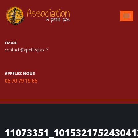
Togg
navig
EMAIL
contact@apetitspas.fr
APPELEZ NOUS
06 70 79 19 66
11073351_101532175243041